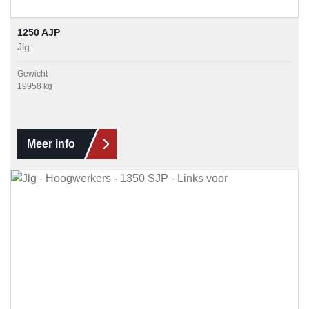
1250 AJP
Jlg
Gewicht
19958 kg
Meer info