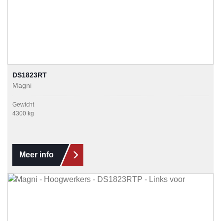
DS1823RT
Magni
Gewicht
4300 kg
Meer info