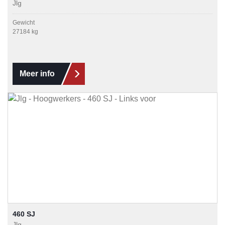
Jlg
Gewicht
27184 kg
Meer info
460 SJ
Jlg