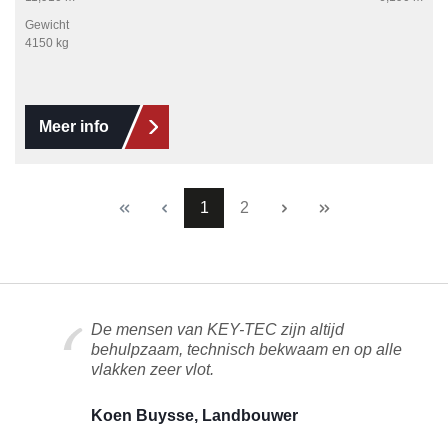
Gewicht
4150 kg
Meer info
Pagina
Pagina
1
2
De mensen van KEY-TEC zijn altijd
behulpzaam, technisch bekwaam en op alle
vlakken zeer vlot.
Koen Buysse, Landbouwer