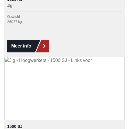
Jlg
Gewicht
26027 kg
Meer info
1500 SJ