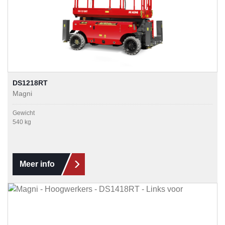
DS1218RT
Magni
Gewicht
540 kg
Meer info