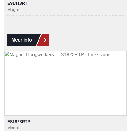
ES1418RT
Magni
Meer info
ES1823RTP
Magni