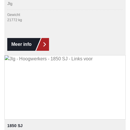
Jlg
Gewicht
21772 kg
Meer info
1850 SJ