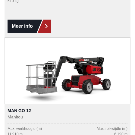
510 kg
Meer info
MAN GO 12
Manitou
Max. werkhoogte (m)
Max. reikwijdte (m)
11,910 m
6,190 m