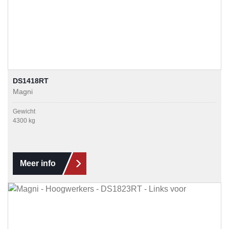
DS1418RT
Magni
Gewicht
4300 kg
Meer info