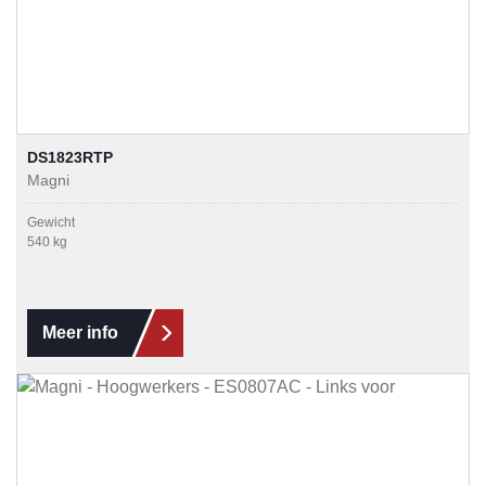
DS1823RTP
Magni
Gewicht
540 kg
Meer info