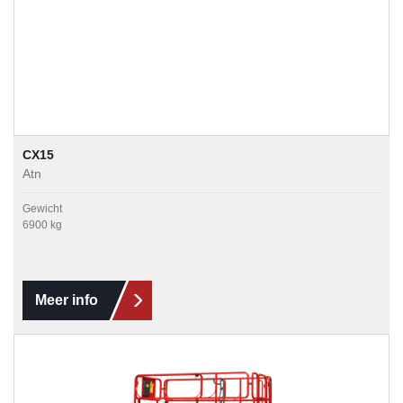
CX15
Atn
Gewicht
6900 kg
Meer info