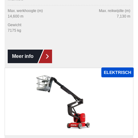
Max. werkhoogte (m)
Max. reikwijdte (m)
14,600 m
7,130 m
Gewicht
7175 kg
Meer info
ELEKTRISCH