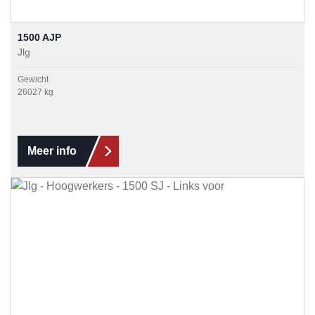
1500 AJP
Jlg
Gewicht
26027 kg
Meer info