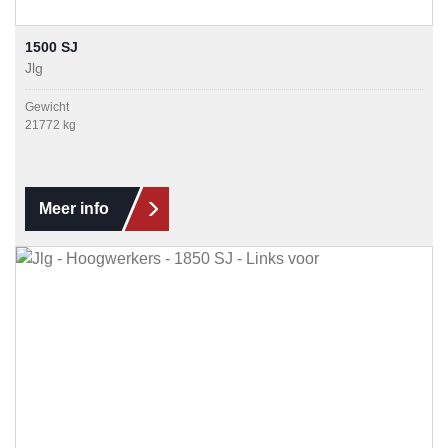
1500 SJ
Jlg
Gewicht
21772 kg
Meer info