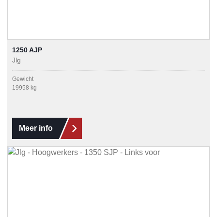
1250 AJP
Jlg
Gewicht
19958 kg
Meer info