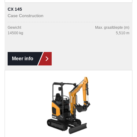
CX 145
Case Construction
Gewicht
Max. graafdiepte (m)
14500 kg
5,510 m
Meer info