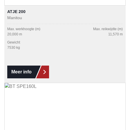
ATJE 200
Manitou
Max. werkhoogte (m)
Max. reikwijdte (m)
20,000 m
11,570 m
Gewicht
7530 kg
Meer info