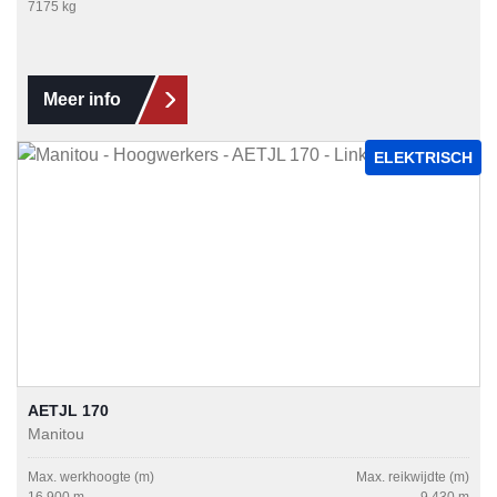
7175 kg
Meer info
ELEKTRISCH
AETJL 170
Manitou
Max. werkhoogte (m)
Max. reikwijdte (m)
16,900 m
9,430 m