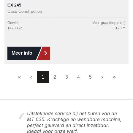
CX 245
Case Construction
Gewicht
Max. graafdiepte (m)
14700 kg
6,120 m
Meer info
Pagina
Pagina
Pagina
Pagina
Pagina
1
2
3
4
5
Uitstekende service bij het huren van de
MT 635. Krachtige en wendbare machine,
perfect geleverd en direct inzetbaar.
Ideaal voor onze werf.