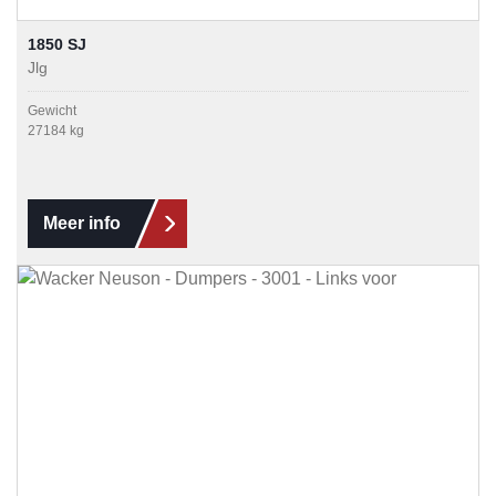
1850 SJ
Jlg
Gewicht
27184 kg
Meer info