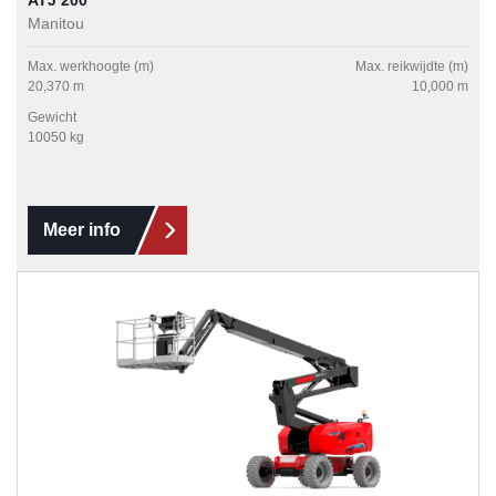
ATJ 200
Manitou
Max. werkhoogte (m)
Max. reikwijdte (m)
20,370 m
10,000 m
Gewicht
10050 kg
Meer info