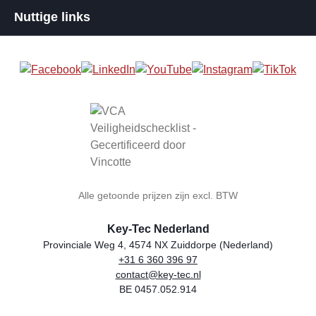
Nuttige links
Alle getoonde prijzen zijn excl. BTW
Key-Tec Nederland
Provinciale Weg 4, 4574 NX Zuiddorpe (Nederland)
+31 6 360 396 97
Winkelnaam
Adres
Telefoon
E-mail
BTW-nummer
contact@key-tec.nl
BE 0457.052.914