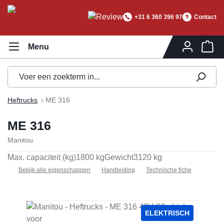
hoofdinhoud
+31 6 360 396 97
Contact
Wi
Heftrucks
ME 316
ME 316
Manitou
Max. capaciteit (kg)
1800 kg
Gewicht
3120 kg
Bekijk alle eigenschappen
Handleiding
Technische fiche
Afbeeldingengalerij overslaan
ELEKTRISCH