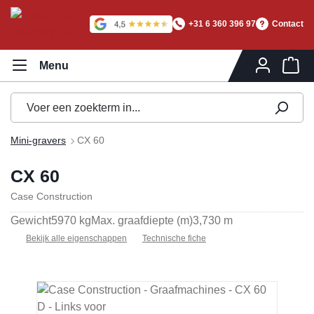
hoofdinhoud
+31 6 360 396 97
Contact
Wi
Mini-gravers
CX 60
CX 60
Case Construction
Gewicht
5970 kg
Max. graafdiepte (m)
3,730 m
Bekijk alle eigenschappen
Technische fiche
Afbeeldingengalerij overslaan