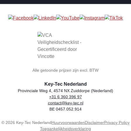
Alle getoonde prijzen zijn excl. BTW
Key-Tec Nederland
Provinciale Weg 4, 4574 NX Zuiddorpe (Nederland)
+31 6 360 396 97
Winkelnaam
Adres
Telefoon
E-mail
BTW-nummer
contact@key-tec.nl
BE 0457.052.914
© 2026 Key-Tec Nederland
Huurvoorwaarden
Disclaimer
Privacy Policy
Toegankelijkheidsverklaring