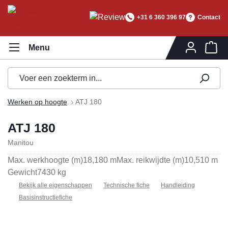
hoofdinhoud
+31 6 360 396 97
Contact
Wi
Werken op hoogte
ATJ 180
ATJ 180
Manitou
Max. werkhoogte (m)
18,180 m
Max. reikwijdte (m)
10,510 m
Gewicht
7430 kg
Bekijk alle eigenschappen
Technische fiche
Handleiding
Basisinstructiefiche